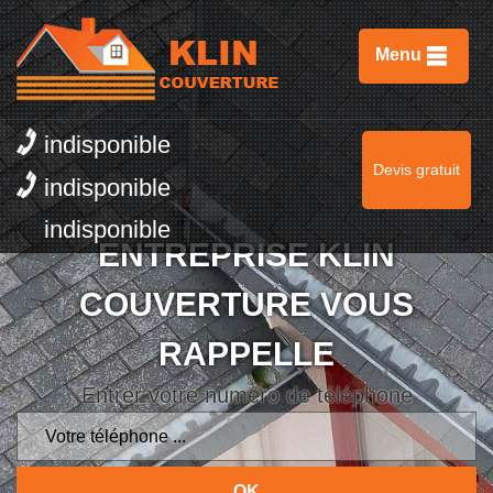
Menu
indisponible
Devis gratuit
indisponible
indisponible
ENTREPRISE KLIN
COUVERTURE VOUS
RAPPELLE
Entrer votre numero de téléphone